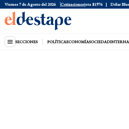
Viernes 7 de Agosto del 2026
Dólar Oficial
$1520
Cotizaciones
Dólar Tarjeta
$1976
Dólar Blue
$1
SECCIONES
POLÍTICA
ECONOMÍA
SOCIEDAD
INTERNA