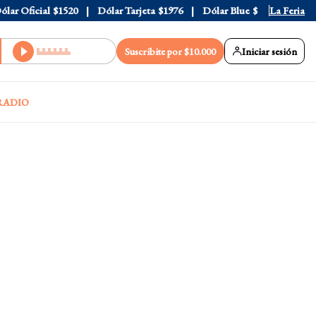
 Oficial
$1520
Dólar Tarjeta
$1976
Dólar Blue
$1530
La Feria
Dólar 
Suscribite por $10.000
Iniciar sesión
RADIO