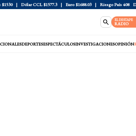
530
Dólar CCL
$1577.3
Euro
$1688.03
Riesgo País
408
Dólar
EL DESTAPE
RADIO
CIONALES
DEPORTES
ESPECTÁCULOS
INVESTIGACIONES
OPINIÓN