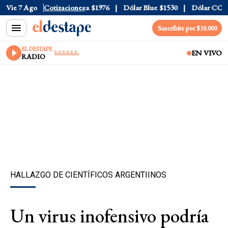
$1520
Vie 7 Ago
Dólar Tarjeta
Cotizaciones
$1976
Dólar Blue
$1530
Dólar CCL
$157
Suscribite por $10.000
EL DESTAPE
EN VIVO
RADIO
HALLAZGO DE CIENTÍFICOS ARGENTIINOS
Un virus inofensivo podría