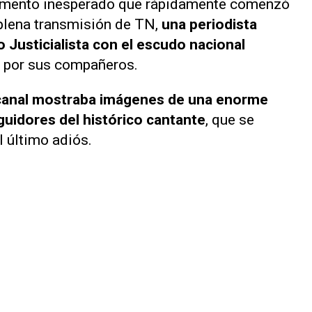
omento inesperado que rápidamente comenzó
 plena transmisión de
TN
,
una periodista
 Justicialista con el escudo nacional
re por sus compañeros.
 canal mostraba imágenes de una enorme
uidores del histórico cantante
, que se
l último adiós.