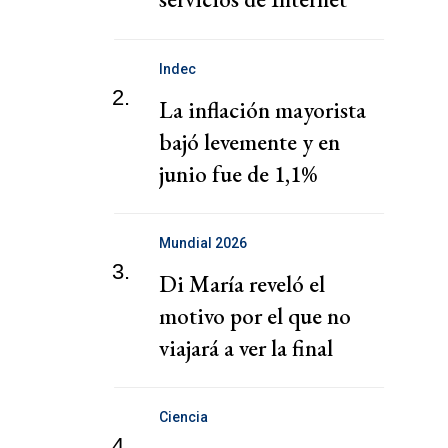
que bloqueen acceso a
Polymarket
Indec
2.
La inflación mayorista
bajó levemente y en
junio fue de 1,1%
Mundial 2026
3.
Di María reveló el
motivo por el que no
viajará a ver la final
Ciencia
4.