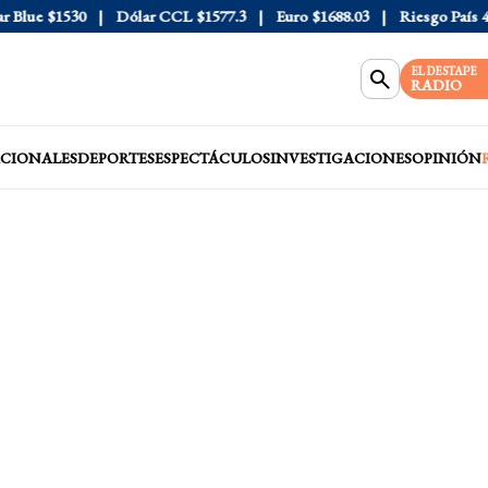
lue
$1530
Dólar CCL
$1577.3
Euro
$1688.03
Riesgo País
408
EL DESTAPE
RADIO
CIONALES
DEPORTES
ESPECTÁCULOS
INVESTIGACIONES
OPINIÓN