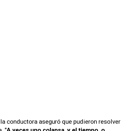
, la conductora aseguró que pudieron resolver
a.
"A veces uno colapsa, y el tiempo, o