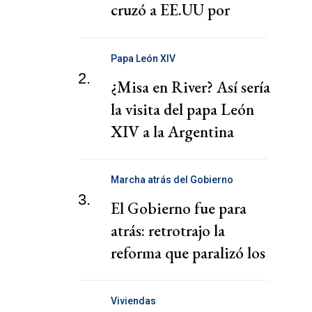
cruzó a EE.UU por
presionar a una
cooperativa Argentina
Papa León XIV
2.
¿Misa en River? Así sería
la visita del papa León
XIV a la Argentina
Marcha atrás del Gobierno
3.
El Gobierno fue para
atrás: retrotrajo la
reforma que paralizó los
puertos
Viviendas