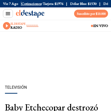
 Oficial
Vie 7 Ago
$1520
Cotizaciones
Dólar Tarjeta
$1976
Dólar Blue
$1530
Dólar 
Suscribite por $10.000
EL DESTAPE
EN VIVO
RADIO
TELEVISIÓN
Baby Etchecopar destrozó