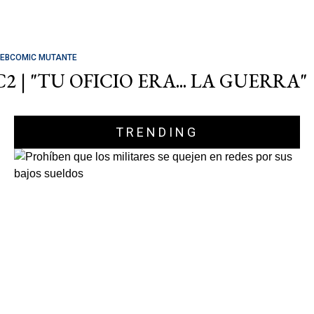
EBCOMIC MUTANTE
C2 | "TU OFICIO ERA... LA GUERRA"
TRENDING