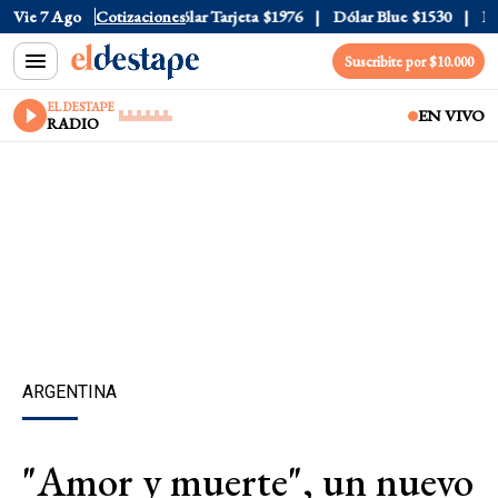
ar Oficial
Vie 7 Ago
$1520
Cotizaciones
Dólar Tarjeta
$1976
Dólar Blue
$1530
Dóla
Suscribite por $10.000
EL DESTAPE
EN VIVO
RADIO
ARGENTINA
"Amor y muerte", un nuevo