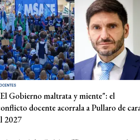
OCENTES
"El Gobierno maltrata y miente": el
conflicto docente acorrala a Pullaro de car
al 2027