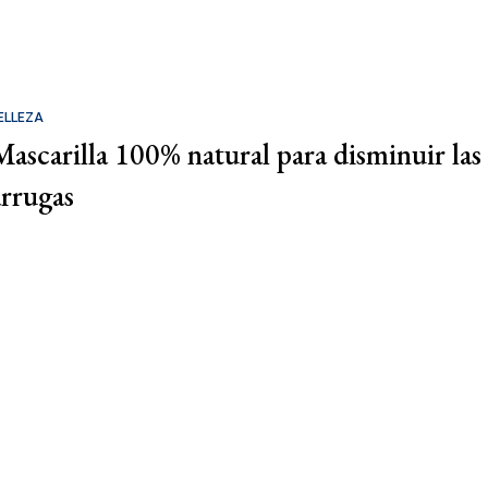
ELLEZA
Mascarilla 100% natural para disminuir las
arrugas