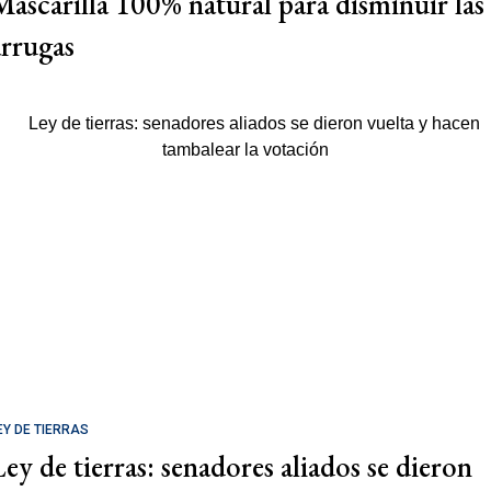
Mascarilla 100% natural para disminuir las
arrugas
EY DE TIERRAS
Ley de tierras: senadores aliados se dieron