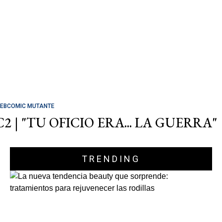
EBCOMIC MUTANTE
C2 | "TU OFICIO ERA... LA GUERRA"
TRENDING