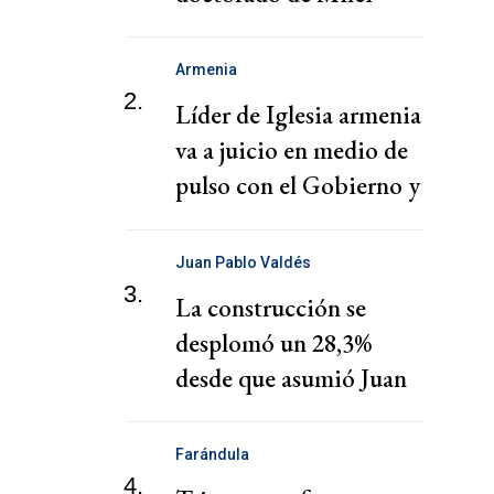
Armenia
2.
Líder de Iglesia armenia
va a juicio en medio de
pulso con el Gobierno y
tensiones con Rusia
Juan Pablo Valdés
3.
La construcción se
desplomó un 28,3%
desde que asumió Juan
Pablo Valdés en
Corrientes
Farándula
4.