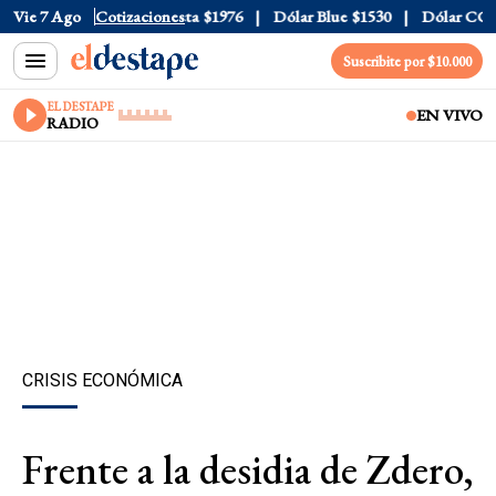
al
$1520
Vie 7 Ago
Dólar Tarjeta
Cotizaciones
$1976
Dólar Blue
$1530
Dólar CCL
$1
Suscribite por $10.000
EL DESTAPE
EN VIVO
RADIO
CRISIS ECONÓMICA
Frente a la desidia de Zdero,