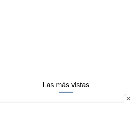
Las más vistas
Series
1.
Quién es quién en la serie de Moria
Casán: Netflix revela todos los