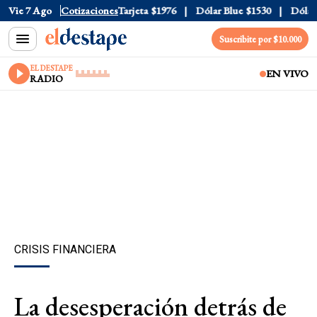
ficial
Vie 7 Ago
$1520
Cotizaciones
Dólar Tarjeta
$1976
Dólar Blue
$1530
Dólar CC
Suscribite por $10.000
EL DESTAPE
EN VIVO
RADIO
CRISIS FINANCIERA
La desesperación detrás de