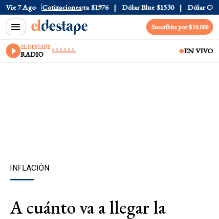
al
$1520
Vie 7 Ago
Dólar Tarjeta
Cotizaciones
$1976
Dólar Blue
$1530
Dólar CCL
$1
Suscribite por $10.000
EL DESTAPE
EN VIVO
RADIO
INFLACIÓN
A cuánto va a llegar la