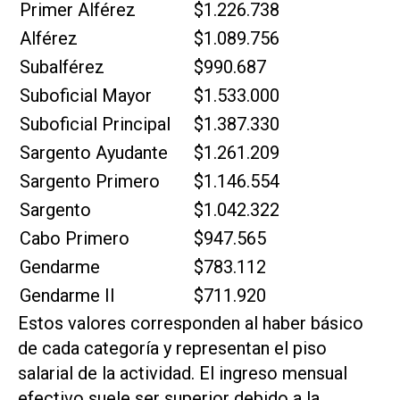
Primer Alférez
$1.226.738
Alférez
$1.089.756
Subalférez
$990.687
Suboficial Mayor
$1.533.000
Suboficial Principal
$1.387.330
Sargento Ayudante
$1.261.209
Sargento Primero
$1.146.554
Sargento
$1.042.322
Cabo Primero
$947.565
Gendarme
$783.112
Gendarme II
$711.920
Estos valores corresponden al haber básico
de cada categoría y representan el piso
salarial de la actividad. El ingreso mensual
efectivo suele ser superior debido a la