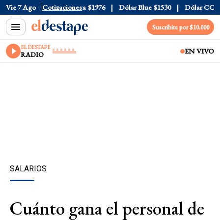
l
$1520
Vie 7 Ago
Dólar Tarjeta
Cotizaciones
$1976
Dólar Blue
$1530
Dólar CCL
$15
Suscribite por $10.000
EL DESTAPE
EN VIVO
RADIO
SALARIOS
Cuánto gana el personal de