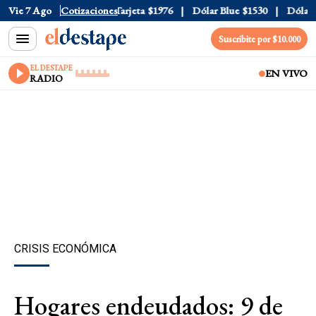
icial
Vie 7 Ago
$1520
Cotizaciones
Dólar Tarjeta
$1976
Dólar Blue
$1530
Dólar CC
Suscribite por $10.000
EL DESTAPE
EN VIVO
RADIO
CRISIS ECONÓMICA
Hogares endeudados: 9 de