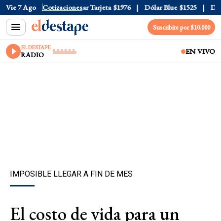
r Oficial
Vie 7 Ago
$1520
Cotizaciones
Dólar Tarjeta
$1976
Dólar Blue
$1525
Dólar
Suscribite por $10.000
EL DESTAPE
EN VIVO
RADIO
IMPOSIBLE LLEGAR A FIN DE MES
El costo de vida para un