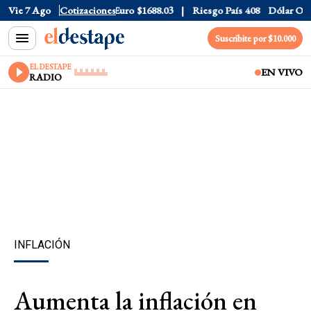
ólar CCL
Vie 7 Ago
$1577.3
Cotizaciones
Euro
$1688.03
Riesgo País
408
Dólar Oficial
Suscribite por $10.000
EL DESTAPE
EN VIVO
RADIO
INFLACIÓN
Aumenta la inflación en