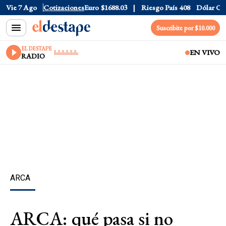
Dólar CCL
Vie 7 Ago
$1577.3
Cotizaciones
Euro
$1688.03
Riesgo País
408
Dólar Oficial
Suscribite por $10.000
EL DESTAPE
EN VIVO
RADIO
ARCA
ARCA: qué pasa si no