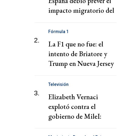
España debió prever el
impacto migratorio del
fallo del Supremo
Fórmula 1
2.
La F1 que no fue: el
intento de Briatore y
Trump en Nueva Jersey
Televisión
3.
Elizabeth Vernaci
explotó contra el
gobierno de MileI:
"Indignación"