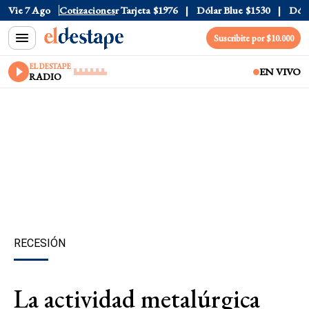
Oficial
Vie 7 Ago
$1520
Cotizaciones
Dólar Tarjeta
$1976
Dólar Blue
$1530
Dólar C
Suscribite por $10.000
EL DESTAPE
EN VIVO
RADIO
RECESIÓN
La actividad metalúrgica