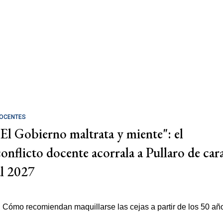
OCENTES
"El Gobierno maltrata y miente": el
conflicto docente acorrala a Pullaro de car
al 2027