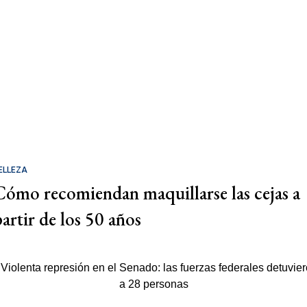
ELLEZA
Cómo recomiendan maquillarse las cejas a
partir de los 50 años