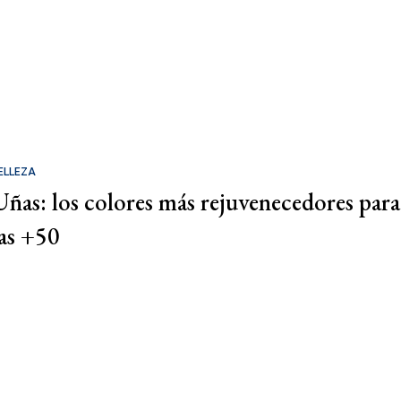
ELLEZA
Uñas: los colores más rejuvenecedores para
las +50