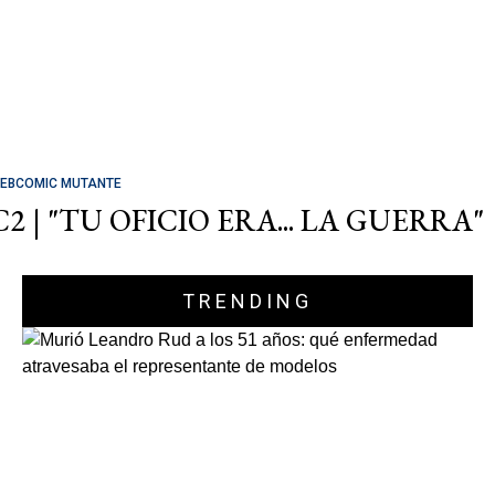
EBCOMIC MUTANTE
C2 | "TU OFICIO ERA... LA GUERRA"
TRENDING