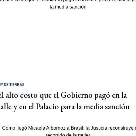
EY DE TIERRAS
El alto costo que el Gobierno pagó en la
calle y en el Palacio para la media sanción