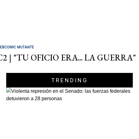
EBCOMIC MUTANTE
C2 | "TU OFICIO ERA... LA GUERRA"
TRENDING