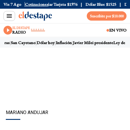
ar Oficial
Vie 7 Ago
$1520
Cotizaciones
Dólar Tarjeta
$1976
Dólar Blue
$1525
Dólar
Suscribite por $10.000
EL DESTAPE
EN VIVO
RADIO
rras
San Cayetano
Dólar hoy
Inflación
Javier Milei presidente
Ley de Tie
MARIANO ANDUJAR