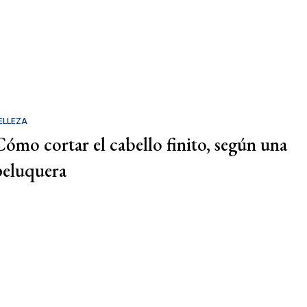
ELLEZA
Cómo cortar el cabello finito, según una
peluquera