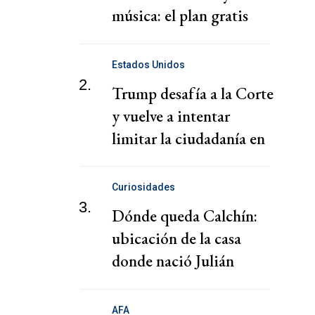
música: el plan gratis
para el finde
Estados Unidos
2.
Trump desafía a la Corte
y vuelve a intentar
limitar la ciudadanía en
EE.UU.
Curiosidades
3.
Dónde queda Calchín:
ubicación de la casa
donde nació Julián
Álvarez
AFA