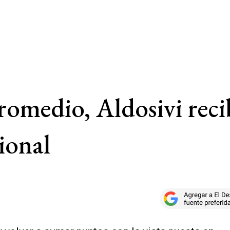
promedio, Aldosivi rec
sional