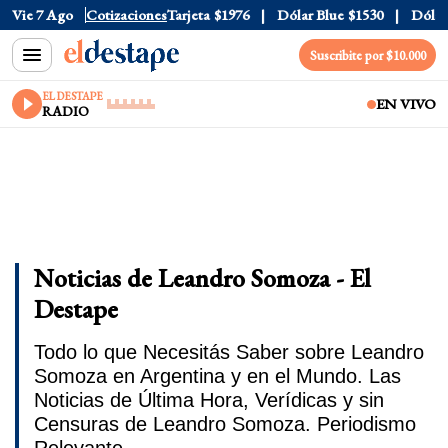
ficial
Vie 7 Ago
$1520
Cotizaciones
Dólar Tarjeta
$1976
Dólar Blue
$1530
Dólar CC
Suscribite por $10.000
EL DESTAPE
EN VIVO
RADIO
Noticias de Leandro Somoza - El
Destape
Todo lo que Necesitás Saber sobre Leandro
Somoza en Argentina y en el Mundo. Las
Noticias de Última Hora, Verídicas y sin
Censuras de Leandro Somoza. Periodismo