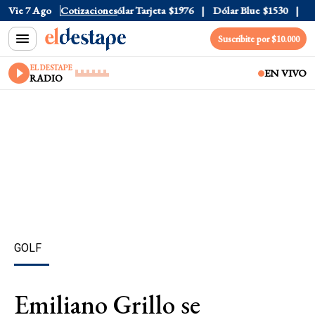
ólar Oficial
Vie 7 Ago
$1520
Cotizaciones
Dólar Tarjeta
$1976
Dólar Blue
$1530
Dól
Suscribite por $10.000
EL DESTAPE
EN VIVO
RADIO
GOLF
Emiliano Grillo se