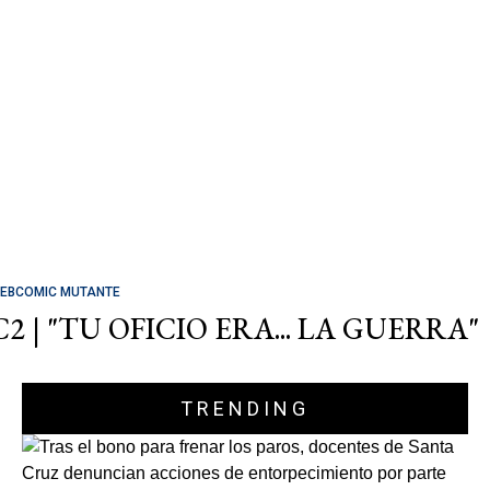
EBCOMIC MUTANTE
C2 | "TU OFICIO ERA... LA GUERRA"
TRENDING