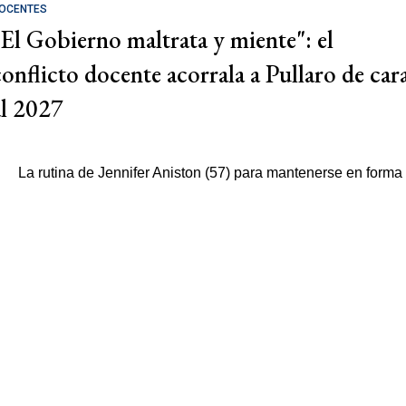
OCENTES
"El Gobierno maltrata y miente": el
conflicto docente acorrala a Pullaro de car
al 2027