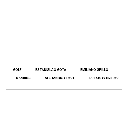
GOLF
ESTANISLAO GOYA
EMILIANO GRILLO
RANKING
ALEJANDRO TOSTI
ESTADOS UNIDOS