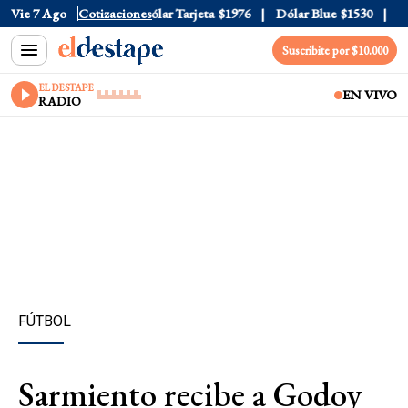
ólar Oficial
Vie 7 Ago
$1520
Cotizaciones
Dólar Tarjeta
$1976
Dólar Blue
$1530
Dól
Suscribite por $10.000
EL DESTAPE
EN VIVO
RADIO
FÚTBOL
Sarmiento recibe a Godoy