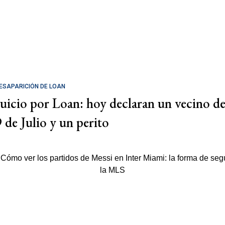
ESAPARICIÓN DE LOAN
Juicio por Loan: hoy declaran un vecino d
9 de Julio y un perito