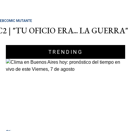
EBCOMIC MUTANTE
C2 | "TU OFICIO ERA... LA GUERRA"
TRENDING