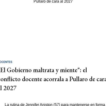
OCENTES
"El Gobierno maltrata y miente": el
conflicto docente acorrala a Pullaro de car
al 2027