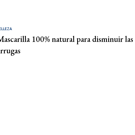
ELLEZA
Mascarilla 100% natural para disminuir las
arrugas