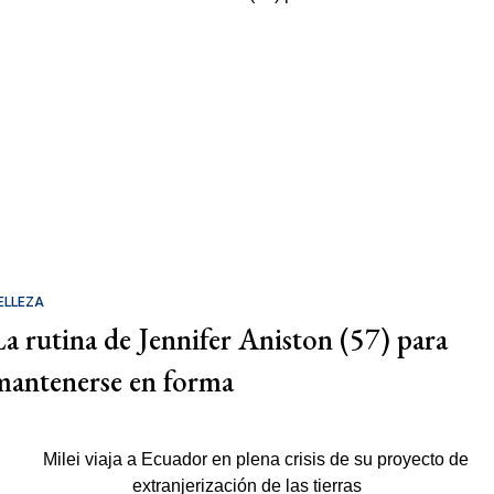
ELLEZA
La rutina de Jennifer Aniston (57) para
mantenerse en forma