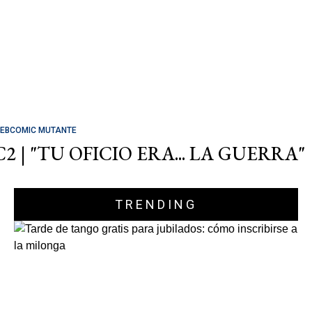
EBCOMIC MUTANTE
C2 | "TU OFICIO ERA... LA GUERRA"
TRENDING