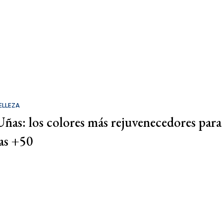
ELLEZA
Uñas: los colores más rejuvenecedores para
las +50