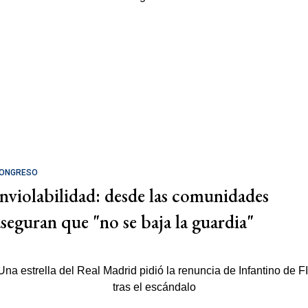
ONGRESO
Inviolabilidad: desde las comunidades
aseguran que "no se baja la guardia"