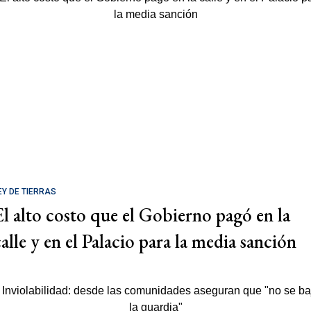
EY DE TIERRAS
El alto costo que el Gobierno pagó en la
calle y en el Palacio para la media sanción