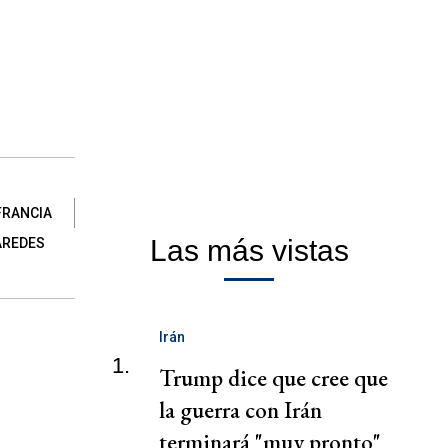
FRANCIA
Las más vistas
AREDES
Irán
1.
Trump dice que cree que
la guerra con Irán
terminará "muy pronto"