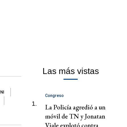
Las más vistas
NI
Congreso
1.
La Policía agredió a un
móvil de TN y Jonatan
Viale explotó contra