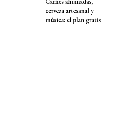
Carnes ahumadas,
cerveza artesanal y
música: el plan gratis
para el finde