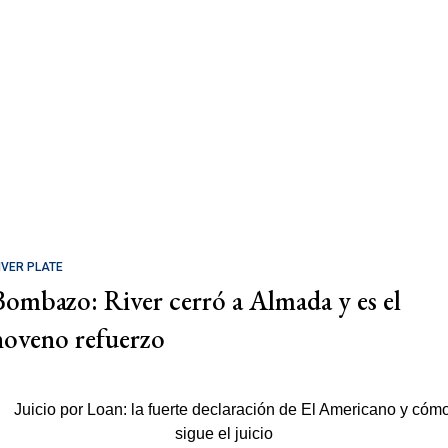
IVER PLATE
Bombazo: River cerró a Almada y es el
noveno refuerzo