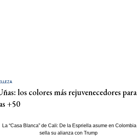
ELLEZA
Uñas: los colores más rejuvenecedores para
las +50