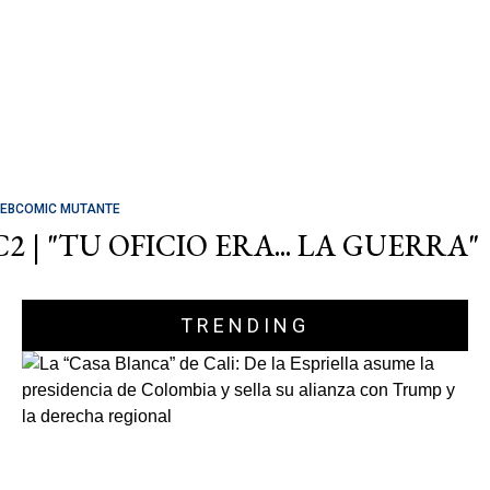
EBCOMIC MUTANTE
C2 | "TU OFICIO ERA... LA GUERRA"
TRENDING