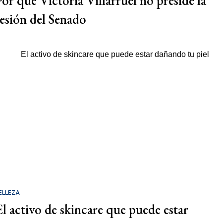
Por qué Victoria Villarruel no preside la
sesión del Senado
ELLEZA
El activo de skincare que puede estar