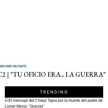
EBCOMIC MUTANTE
C2 | "TU OFICIO ERA... LA GUERRA"
TRENDING