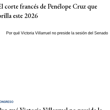
El corte francés de Penélope Cruz que
brilla este 2026
ONGRESO