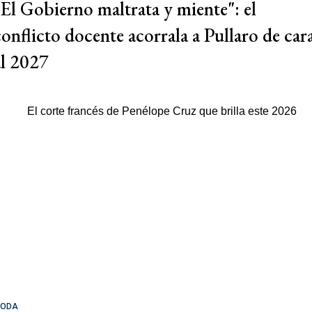
"El Gobierno maltrata y miente": el
conflicto docente acorrala a Pullaro de car
al 2027
ODA