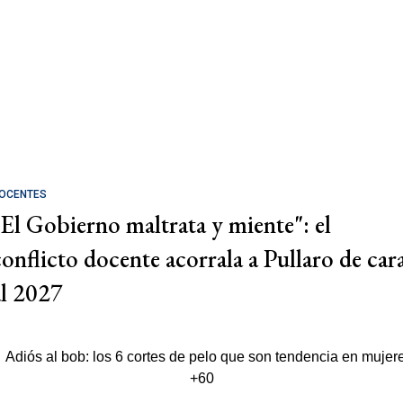
OCENTES
"El Gobierno maltrata y miente": el
conflicto docente acorrala a Pullaro de car
al 2027