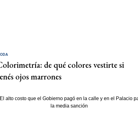
ODA
Colorimetría: de qué colores vestirte si
tenés ojos marrones