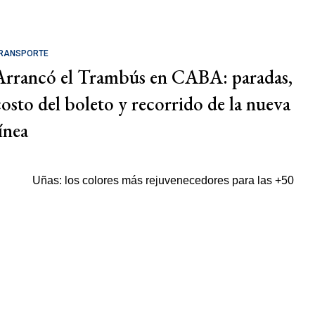
RANSPORTE
Arrancó el Trambús en CABA: paradas,
costo del boleto y recorrido de la nueva
ínea