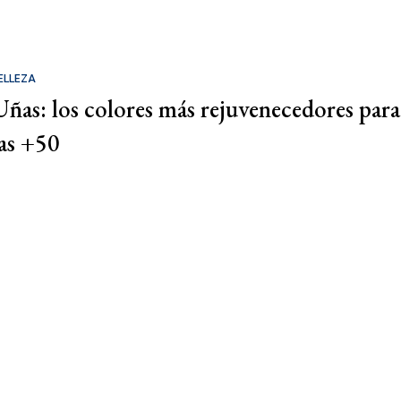
ELLEZA
Uñas: los colores más rejuvenecedores para
las +50