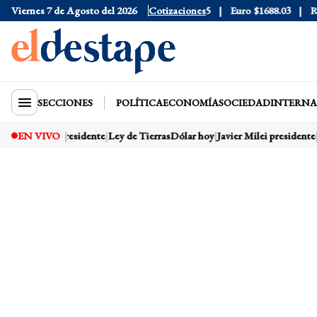
Viernes 7 de Agosto del 2026
Dólar Blue
$1525
Dólar CCL
Cotizaciones
$1578.5
Euro
$1688.03
Ries
SECCIONES
POLÍTICA
ECONOMÍA
SOCIEDAD
INTERNA
Javier Milei presidente
EN VIVO
Ley de Tierras
Dólar hoy
Javier Milei presidente