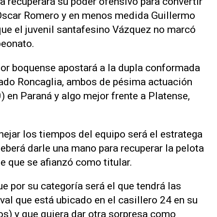
a recuperará su poder ofensivo para convertir
, Oscar Romero y en menos medida Guillermo
que el juvenil santafesino Vázquez no marcó
peonato.
ador boquense apostará a la dupla conformada
sado Roncaglia, ambos de pésima actuación
0) en Paraná y algo mejor frente a Platense,
ejar los tiempos del equipo será el estratega
deberá darle una mano para recuperar la pelota
de que se afianzó como titular.
e por su categoría será el que tendrá las
val que está ubicado en el casillero 24 en su
os) y que quiera dar otra sorpresa como