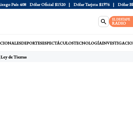
go País
408
Dólar Oficial
$1520
Dólar Tarjeta
$1976
Dólar Blue
EL DESTAPE
RADIO
CIONALES
DEPORTES
ESPECTÁCULOS
TECNOLOGÍA
INVESTIGACIO
Ley de Tierras