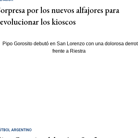
Sorpresa por los nuevos alfajores para
revolucionar los kioscos
ÚTBOL ARGENTINO