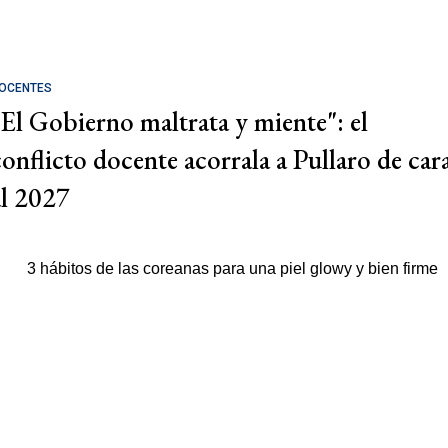
OCENTES
"El Gobierno maltrata y miente": el
conflicto docente acorrala a Pullaro de car
al 2027