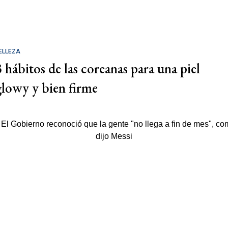
ELLEZA
3 hábitos de las coreanas para una piel
glowy y bien firme