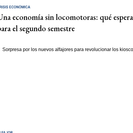
RISIS ECONÓMICA
Una economía sin locomotoras: qué espera
para el segundo semestre
LFAJOR