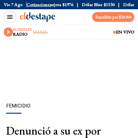
cial
Vie 7 Ago
$1520
Cotizaciones
Dólar Tarjeta
$1976
Dólar Blue
$1530
Dólar CCL
Suscribite por $10.000
EL DESTAPE
EN VIVO
RADIO
FEMICIDIO
Denunció a su ex por