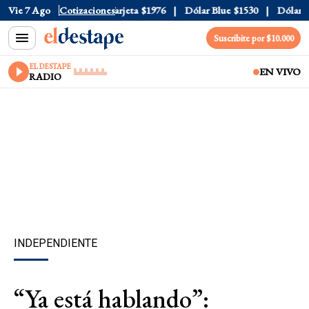
icial
Vie 7 Ago
$1520
Cotizaciones
Dólar Tarjeta
$1976
Dólar Blue
$1530
Dólar CC
Suscribite por $10.000
EL DESTAPE
EN VIVO
RADIO
INDEPENDIENTE
“Ya está hablando”: