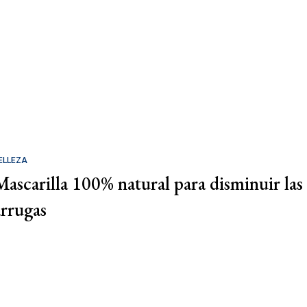
ELLEZA
Mascarilla 100% natural para disminuir las
arrugas