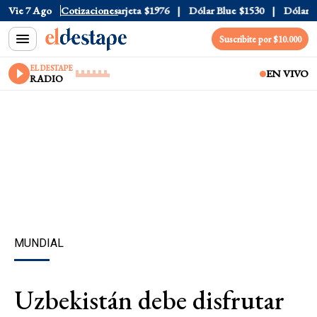
icial
Vie 7 Ago
$1520
Cotizaciones
Dólar Tarjeta
$1976
Dólar Blue
$1530
Dólar CC
Suscribite por $10.000
EL DESTAPE
EN VIVO
RADIO
MUNDIAL
Uzbekistán debe disfrutar