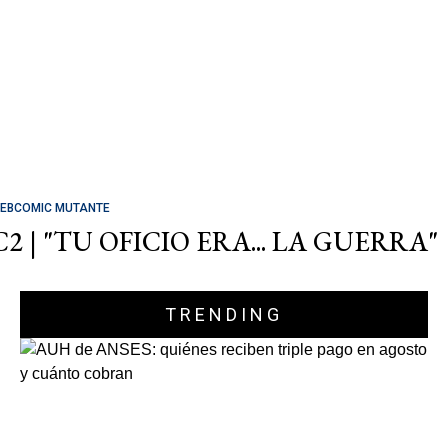
EBCOMIC MUTANTE
C2 | "TU OFICIO ERA... LA GUERRA"
TRENDING