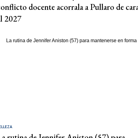
conflicto docente acorrala a Pullaro de car
al 2027
ELLEZA
La rutina de Jennifer Aniston (57) para