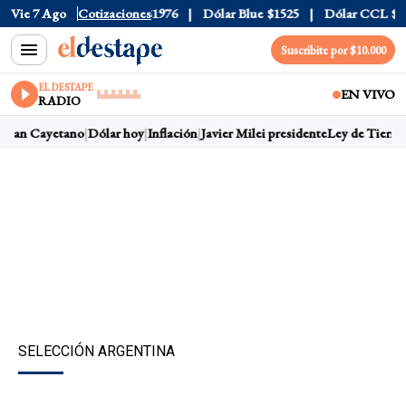
520
Vie 7 Ago
Dólar Tarjeta
Cotizaciones
$1976
Dólar Blue
$1525
Dólar CCL
$1578.
Suscribite por $10.000
EL DESTAPE
EN VIVO
RADIO
San Cayetano
Dólar hoy
Inflación
Javier Milei presidente
Ley de Tierras
SELECCIÓN ARGENTINA