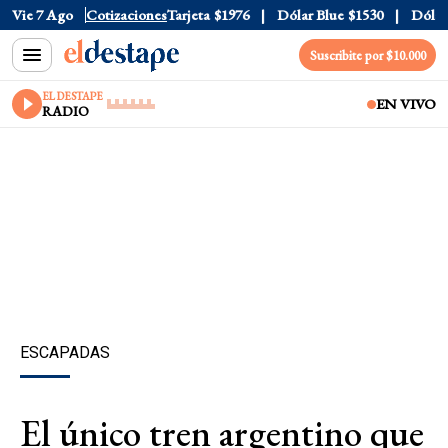
ficial
Vie 7 Ago
$1520
Cotizaciones
Dólar Tarjeta
$1976
Dólar Blue
$1530
Dólar C
Suscribite por $10.000
EL DESTAPE
EN VIVO
RADIO
ESCAPADAS
El único tren argentino que