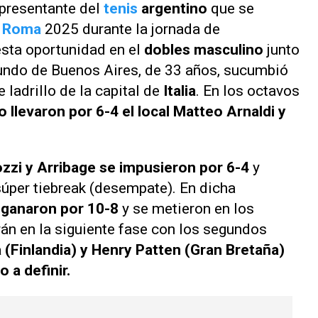
epresentante del
tenis
argentino
que se
e Roma
2025 durante la jornada de
esta oportunidad en el
dobles masculino
junto
riundo de Buenos Aires, de 33 años, sucumbió
e ladrillo de la capital de
Italia
. En los octavos
 lo llevaron por 6-4 el local Matteo Arnaldi y
zzi y Arribage se impusieron por 6-4
y
 súper tiebreak (desempate). En dicha
o ganaron por 10-8
y se metieron en los
rán en la siguiente fase con los segundos
a (Finlandia) y Henry Patten (Gran Bretaña)
 a definir.