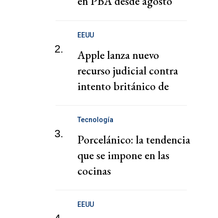
en PBA desde agosto
2026?
EEUU
2.
Apple lanza nuevo
recurso judicial contra
intento británico de
acceder a datos cifrados
de usuarios: FT
Tecnología
3.
Porcelánico: la tendencia
que se impone en las
cocinas
EEUU