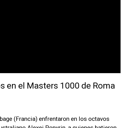
os en el Masters 1000 de Roma
bage (Francia) enfrentaron en los octavos
australiano Alexei Popyrin, a quienes batieron