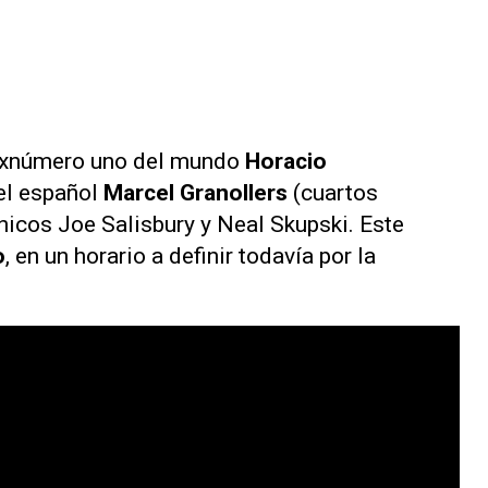
l exnúmero uno del mundo
Horacio
 el español
Marcel Granollers
(cuartos
ánicos Joe Salisbury y Neal Skupski. Este
o
, en un horario a definir todavía por la
.