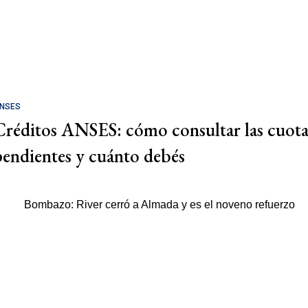
NSES
Créditos ANSES: cómo consultar las cuota
pendientes y cuánto debés