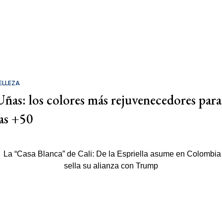
ELLEZA
Uñas: los colores más rejuvenecedores para
las +50