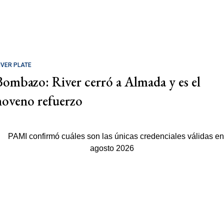
IVER PLATE
Bombazo: River cerró a Almada y es el
noveno refuerzo