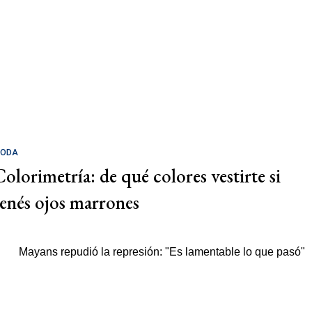
ODA
Colorimetría: de qué colores vestirte si
tenés ojos marrones