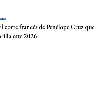
ODA
El corte francés de Penélope Cruz que
brilla este 2026