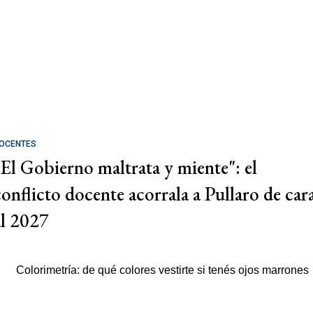
OCENTES
"El Gobierno maltrata y miente": el
conflicto docente acorrala a Pullaro de car
al 2027