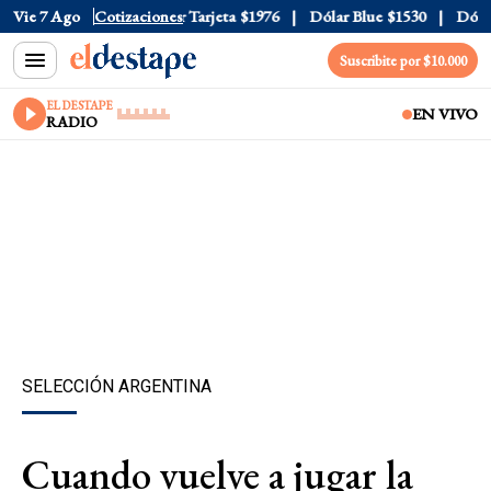
Oficial
Vie 7 Ago
$1520
Cotizaciones
Dólar Tarjeta
$1976
Dólar Blue
$1530
Dólar C
Suscribite por $10.000
EL DESTAPE
EN VIVO
RADIO
SELECCIÓN ARGENTINA
Cuando vuelve a jugar la