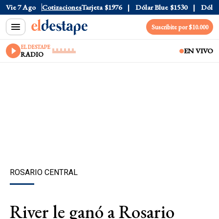
Oficial
Vie 7 Ago
$1520
Cotizaciones
Dólar Tarjeta
$1976
Dólar Blue
$1530
Dólar C
Suscribite por $10.000
EL DESTAPE
EN VIVO
RADIO
ROSARIO CENTRAL
River le ganó a Rosario