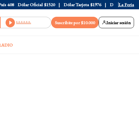
408
Dólar Oficial
$1520
Dólar Tarjeta
$1976
Dólar Blue
La Feria
$1530
Suscribite por $10.000
Iniciar sesión
RADIO