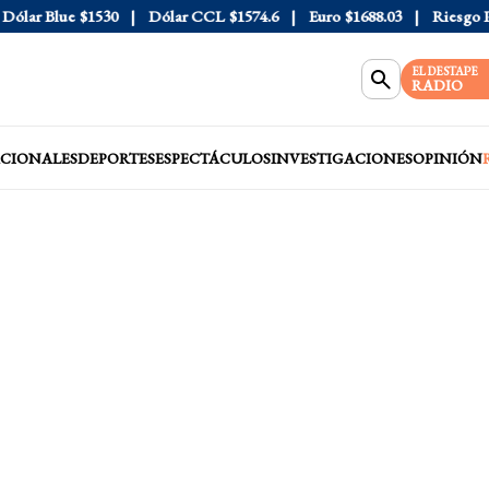
ar Blue
$1530
Dólar CCL
$1574.6
Euro
$1688.03
Riesgo País
EL DESTAPE
RADIO
CIONALES
DEPORTES
ESPECTÁCULOS
INVESTIGACIONES
OPINIÓN