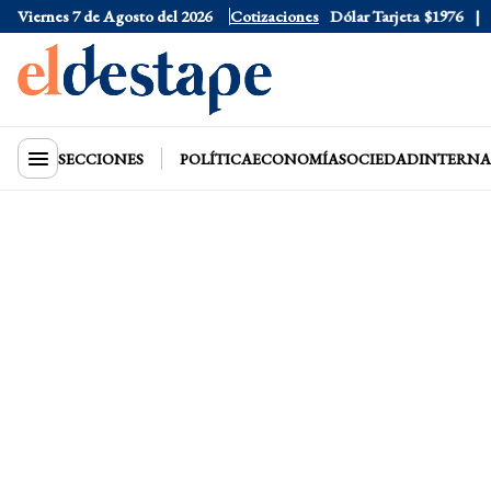
Viernes 7 de Agosto del 2026
Dólar Oficial
Cotizaciones
$1520
Dólar Tarjeta
$1976
Dól
SECCIONES
POLÍTICA
ECONOMÍA
SOCIEDAD
INTERNA