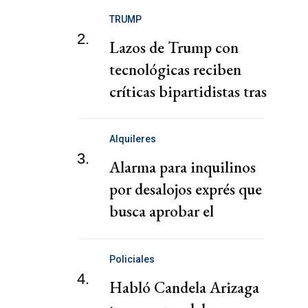
TRUMP
2.
Lazos de Trump con
tecnológicas reciben
críticas bipartidistas tras
descontrol de agentes de
IA
Alquileres
3.
Alarma para inquilinos
por desalojos exprés que
busca aprobar el
gobierno de Milei
Policiales
4.
Habló Candela Arizaga