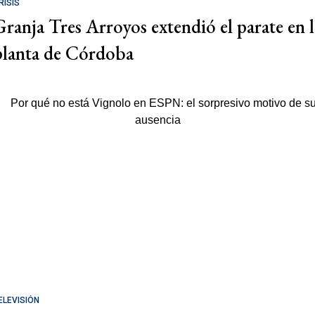
RISIS
Granja Tres Arroyos extendió el parate en l
planta de Córdoba
ELEVISIÓN