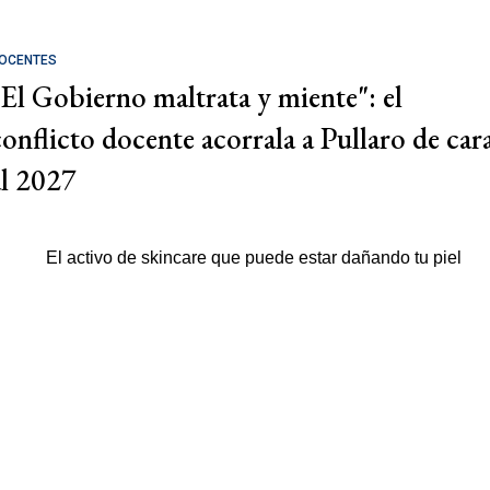
OCENTES
"El Gobierno maltrata y miente": el
conflicto docente acorrala a Pullaro de car
al 2027