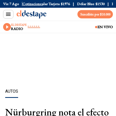
ar Oficial
Vie 7 Ago
$1520
Cotizaciones
Dólar Tarjeta
$1976
Dólar Blue
$1530
Dóla
Suscribite por $10.000
EL DESTAPE
EN VIVO
RADIO
AUTOS
Nürburgring nota el efecto