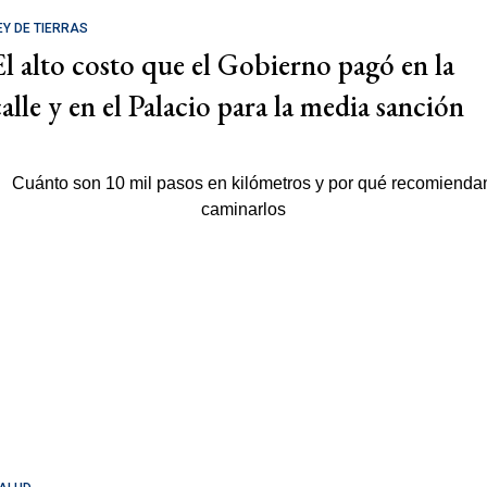
EY DE TIERRAS
El alto costo que el Gobierno pagó en la
calle y en el Palacio para la media sanción