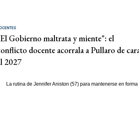
OCENTES
"El Gobierno maltrata y miente": el
conflicto docente acorrala a Pullaro de car
al 2027