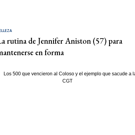
ELLEZA
La rutina de Jennifer Aniston (57) para
mantenerse en forma