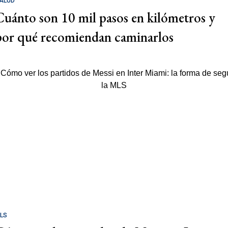
ALUD
Cuánto son 10 mil pasos en kilómetros y
por qué recomiendan caminarlos
LS