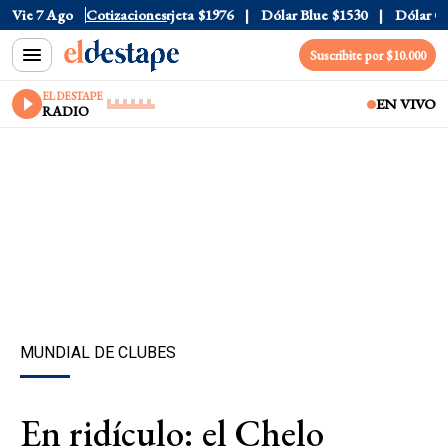
cial
Vie 7 Ago
$1520
Cotizaciones
Dólar Tarjeta
$1976
Dólar Blue
$1530
Dólar CCL
Suscribite por $10.000
EL DESTAPE
EN VIVO
RADIO
MUNDIAL DE CLUBES
En ridículo: el Chelo