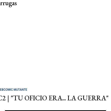
arrugas
EBCOMIC MUTANTE
C2 | "TU OFICIO ERA... LA GUERRA"