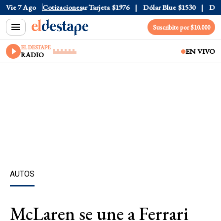
 Oficial
Vie 7 Ago
$1520
Cotizaciones
Dólar Tarjeta
$1976
Dólar Blue
$1530
Dólar 
Suscribite por $10.000
EL DESTAPE
EN VIVO
RADIO
AUTOS
McLaren se une a Ferrari