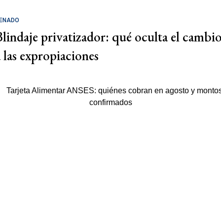
ENADO
Blindaje privatizador: qué oculta el cambi
a las expropiaciones