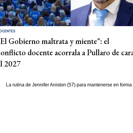
OCENTES
"El Gobierno maltrata y miente": el
conflicto docente acorrala a Pullaro de car
al 2027