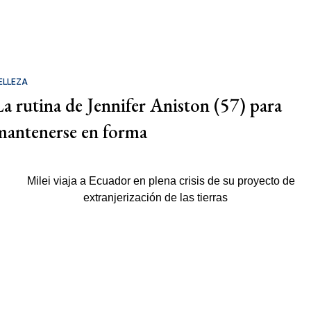
ELLEZA
La rutina de Jennifer Aniston (57) para
mantenerse en forma