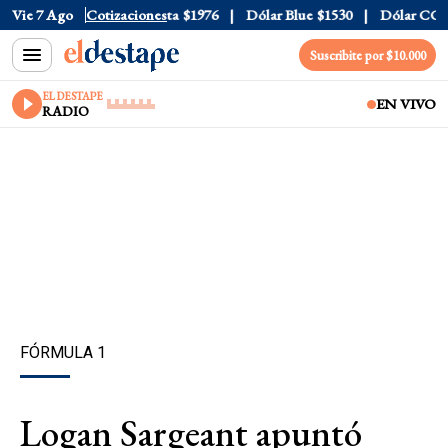
l
$1520
Vie 7 Ago
Dólar Tarjeta
Cotizaciones
$1976
Dólar Blue
$1530
Dólar CCL
$15
Suscribite por $10.000
EL DESTAPE
EN VIVO
RADIO
FÓRMULA 1
Logan Sargeant apuntó