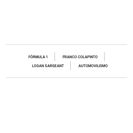
FÓRMULA 1
FRANCO COLAPINTO
LOGAN SARGEANT
AUTOMOVILISMO