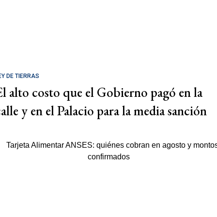
EY DE TIERRAS
El alto costo que el Gobierno pagó en la
calle y en el Palacio para la media sanción