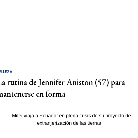
ELLEZA
La rutina de Jennifer Aniston (57) para
mantenerse en forma