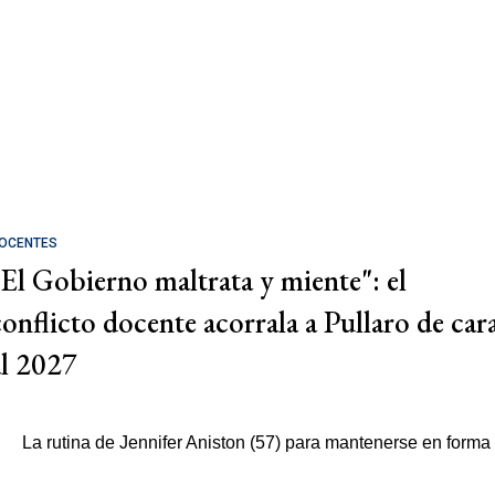
OCENTES
"El Gobierno maltrata y miente": el
conflicto docente acorrala a Pullaro de car
al 2027