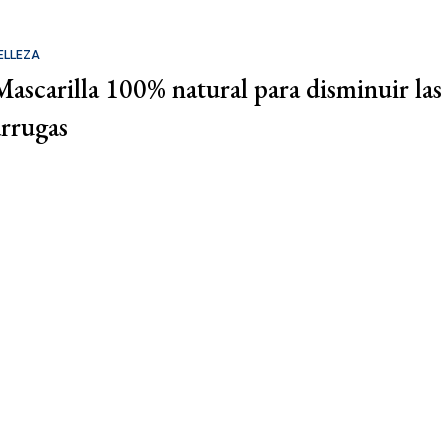
ELLEZA
Mascarilla 100% natural para disminuir las
arrugas