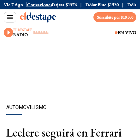
ficial
Vie 7 Ago
$1520
Cotizaciones
Dólar Tarjeta
$1976
Dólar Blue
$1530
Dólar CC
Suscribite por $10.000
EL DESTAPE
EN VIVO
RADIO
AUTOMOVILISMO
Leclerc seguirá en Ferrari