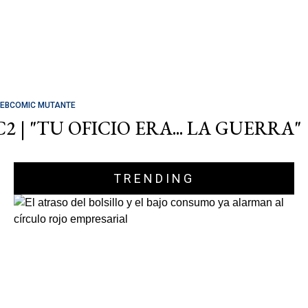
EBCOMIC MUTANTE
C2 | "TU OFICIO ERA... LA GUERRA"
TRENDING