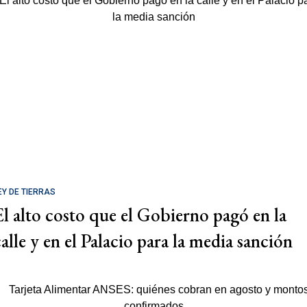
EY DE TIERRAS
El alto costo que el Gobierno pagó en la
calle y en el Palacio para la media sanción