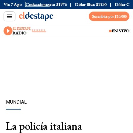
cial
Vie 7 Ago
$1520
Cotizaciones
Dólar Tarjeta
$1976
Dólar Blue
$1530
Dólar CCL
Suscribite por $10.000
EL DESTAPE
EN VIVO
RADIO
MUNDIAL
La policía italiana