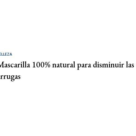
ELLEZA
Mascarilla 100% natural para disminuir las
arrugas