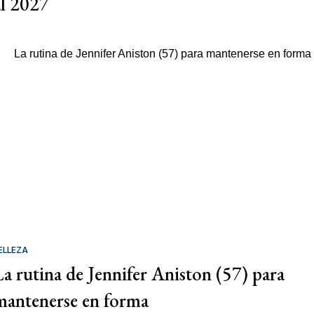
al 2027
ELLEZA
La rutina de Jennifer Aniston (57) para
mantenerse en forma